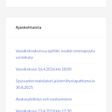
Ajankohtaista
Vuosikokouksessa opittiin: isoakin omenapuuta
voi leikata
Vuosikokous 16.4.2026 klo 18:00
Syyssadon maistiaiset ja kierrätystapahtuma la
30.8.2025
Asukasyhdistys osti soutuveneen
Vuosikokous 23.4.2024 klo 17:30