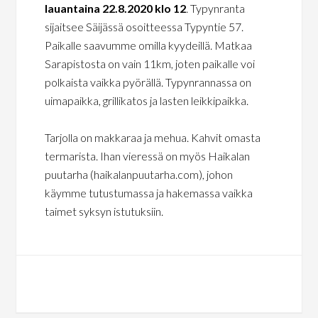
lauantaina 22.8.2020 klo 12
. Typynranta
sijaitsee Säijässä osoitteessa Typyntie 57.
Paikalle saavumme omilla kyydeillä. Matkaa
Sarapistosta on vain 11km, joten paikalle voi
polkaista vaikka pyörällä. Typynrannassa on
uimapaikka, grillikatos ja lasten leikkipaikka.
Tarjolla on makkaraa ja mehua. Kahvit omasta
termarista. Ihan vieressä on myös Haikalan
puutarha (haikalanpuutarha.com), johon
käymme tutustumassa ja hakemassa vaikka
taimet syksyn istutuksiin.