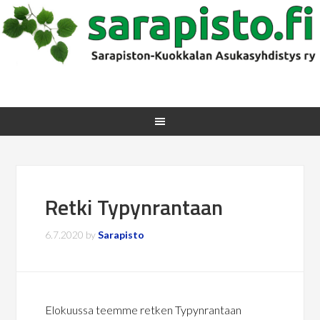
Retki Typynrantaan
6.7.2020
by
Sarapisto
Elokuussa teemme retken Typynrantaan